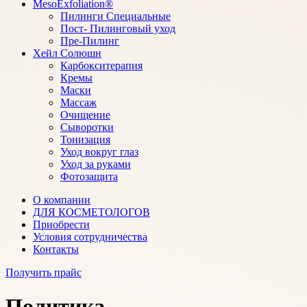
MesoExfoliation®
Пилинги Специальные
Пост- Пилинговый уход
Пре-Пилинг
Хейл Солюшн
Карбокситерапия
Кремы
Маски
Массаж
Очищение
Сыворотки
Тонизация
Уход вокруг глаз
Уход за руками
Фотозащита
О компании
ДЛЯ КОСМЕТОЛОГОВ
Приобрести
Условия сотрудничества
Контакты
Получить прайс
Политика