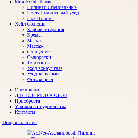
MesoExfoliation®
Пилинги Специальные
Пост- Пилинговый уход
Пре-Пилинг
Хейл Солюшн
Карбокситерапия
Кремы
Маски
Массаж
Очищение
Сыворотки
Тонизация
Уход вокруг глаз
Уход за руками
Фотозащита
О компании
ДЛЯ КОСМЕТОЛОГОВ
Приобрести
Условия сотрудничества
Контакты
Получить прайс