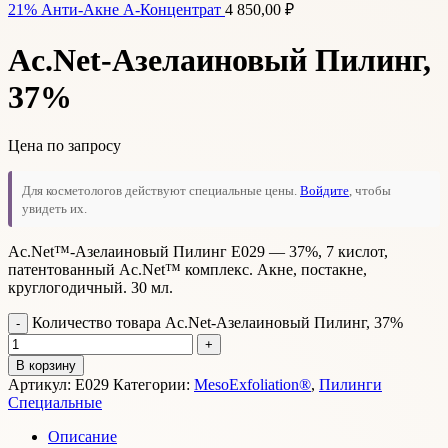
21% Анти-Акне А-Концентрат
4 850,00
₽
Аc.Net-Азелаиновый Пилинг,
37%
Цена по запросу
Для косметологов действуют специальные цены.
Войдите
, чтобы
увидеть их.
Ac.Net™-Азелаиновый Пилинг E029 — 37%, 7 кислот,
патентованный Ac.Net™ комплекс. Акне, постакне,
круглогодичный. 30 мл.
Количество товара Аc.Net-Азелаиновый Пилинг, 37%
В корзину
Артикул:
Е029
Категории:
MesoExfoliation®
,
Пилинги
Специальные
Описание