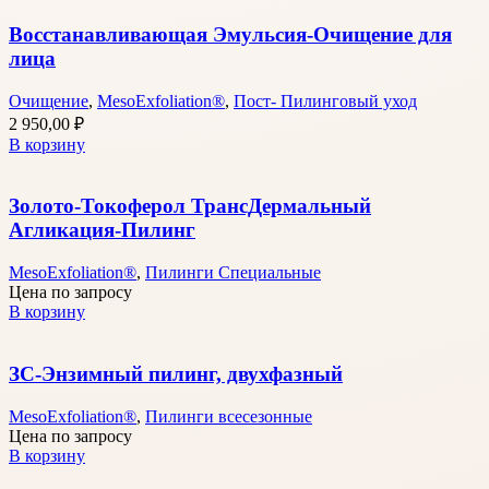
Восстанавливающая Эмульсия-Очищение для
лица
Очищение
,
MesoExfoliation®
,
Пост- Пилинговый уход
2 950,00
₽
В корзину
Золото-Токоферол ТрансДермальный
Агликация-Пилинг
MesoExfoliation®
,
Пилинги Специальные
Цена по запросу
В корзину
ЗС-Энзимный пилинг, двухфазный
MesoExfoliation®
,
Пилинги всесезонные
Цена по запросу
В корзину