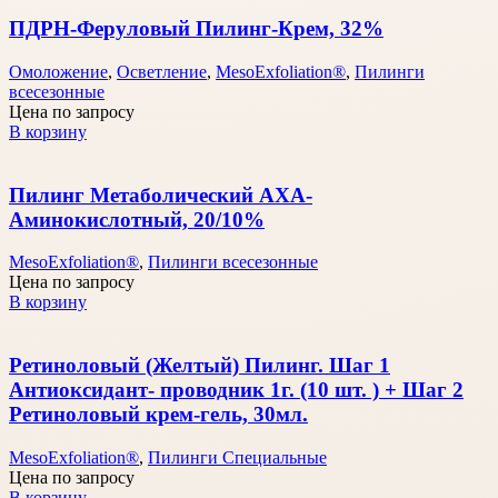
ПДРН-Феруловый Пилинг-Крем, 32%
Омоложение
,
Осветление
,
MesoExfoliation®
,
Пилинги
всесезонные
Цена по запросу
В корзину
Пилинг Метаболический АХА-
Аминокислотный, 20/10%
MesoExfoliation®
,
Пилинги всесезонные
Цена по запросу
В корзину
Ретиноловый (Желтый) Пилинг. Шаг 1
Антиоксидант- проводник 1г. (10 шт. ) + Шаг 2
Ретиноловый крем-гель, 30мл.
MesoExfoliation®
,
Пилинги Специальные
Цена по запросу
В корзину