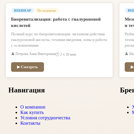
ВЕБИНАР
По подписке
ВЕ
Биоревитализация: работа с гиалуроновой
Мез
кислотой
и те
Полный курс по биоревитализации: механизм действия
Разб
гиалуроновой кислоты, техники введения, зоны и работа
техни
с осложнениями.
риск
👤 Петрова Анна Викторовна
👤 Ив
🕐 2 ч 10 мин
▶ Смотреть
▶
Навигация
Бре
О компании
Как купить
Условия сотрудничества
Контакты