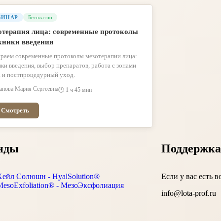
БИНАР
Бесплатно
отерапия лица: современные протоколы
хники введения
ираем современные протоколы мезотерапии лица:
ки введения, выбор препаратов, работа с зонами
а и постпроцедурный уход.
анова Мария Сергеевна
🕐 1 ч 45 мин
 Смотреть
нды
Поддержка
Хейл Солюшн - HyalSolution®
Если у вас есть 
MesoExfoliation® - МезоЭксфолиация
info@lota-prof.ru