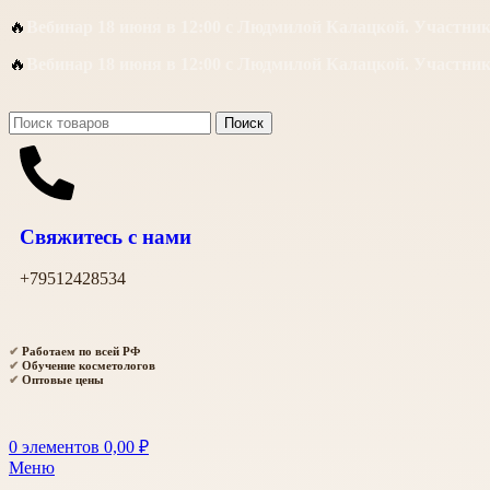
🔥
Вебинар 18 июня в 12:00 с Людмилой Калацкой. Участни
🔥
Вебинар 18 июня в 12:00 с Людмилой Калацкой. Участни
Поиск
Свяжитесь с нами
+79512428534
✔
Работаем по всей РФ
✔
Обучение косметологов
✔
Оптовые цены
0
элементов
0,00
₽
Меню