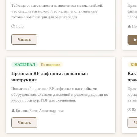
Таблица совместимости компонентов мезококтейлей:
Практ
что смешивать можно, что нельзя, и оптимальные
физик
готовые комбинации для разных задач.
рабо
🕐 1 стр.
👤 Но
Читать
▶
МАТЕРИАЛ
По подписке
КН
Протокол RF-лифтинга: пошаговая
Как 
инструкция
пра
Пошаговый протокол RF-лифтинга с настройками
Прак
оборудования, схемами движений и рекомендациями по
юрид
курсу процедур. PDF для скачивания.
автом
🕐 85 
👤 Козлова Елена Александровна
Читать
Ч