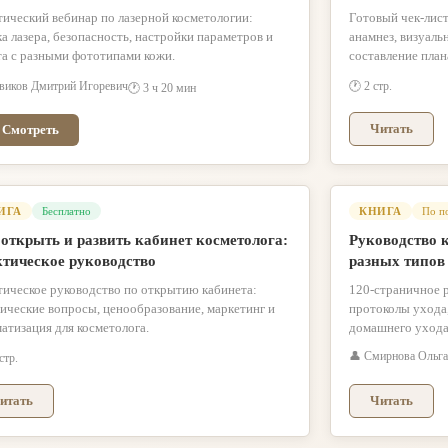
ический вебинар по лазерной косметологии:
Готовый чек-лист
а лазера, безопасность, настройки параметров и
анамнез, визуаль
та с разными фототипами кожи.
составление план
виков Дмитрий Игоревич
🕐 2 стр.
🕐 3 ч 20 мин
Читать
 Смотреть
ИГА
Бесплатно
КНИГА
По п
открыть и развить кабинет косметолога:
Руководство к
ктическое руководство
разных типов
тическое руководство по открытию кабинета:
120-страничное р
ические вопросы, ценообразование, маркетинг и
протоколы ухода,
атизация для косметолога.
домашнего ухода
👤 Смирнова Ольга
стр.
итать
Читать