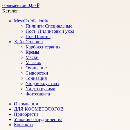
0
элементов
0,00
₽
Каталог
MesoExfoliation®
Пилинги Специальные
Пост- Пилинговый уход
Пре-Пилинг
Хейл Солюшн
Карбокситерапия
Кремы
Маски
Массаж
Очищение
Сыворотки
Тонизация
Уход вокруг глаз
Уход за руками
Фотозащита
О компании
ДЛЯ КОСМЕТОЛОГОВ
Приобрести
Условия сотрудничества
Контакты