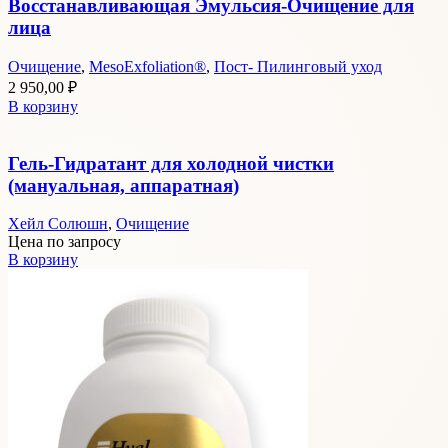
Восстанавливающая Эмульсия-Очищение для
лица
Очищение
,
MesoExfoliation®
,
Пост- Пилинговый уход
2 950,00
₽
В корзину
Гель-Гидратант для холодной чистки
(мануальная, аппаратная)
Хейл Солюшн
,
Очищение
Цена по запросу
В корзину