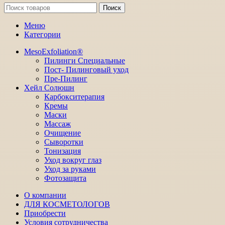
Поиск
Меню
Категории
MesoExfoliation®
Пилинги Специальные
Пост- Пилинговый уход
Пре-Пилинг
Хейл Солюшн
Карбокситерапия
Кремы
Маски
Массаж
Очищение
Сыворотки
Тонизация
Уход вокруг глаз
Уход за руками
Фотозащита
О компании
ДЛЯ КОСМЕТОЛОГОВ
Приобрести
Условия сотрудничества