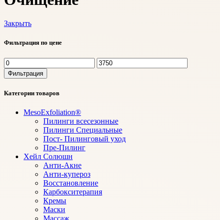
Закрыть
Фильтрация по цене
Минимальная
Максимальная
цена
цена
Фильтрация
Категории товаров
MesoExfoliation®
Пилинги всесезонные
Пилинги Специальные
Пост- Пилинговый уход
Пре-Пилинг
Хейл Солюшн
Анти-Акне
Анти-купероз
Восстановление
Карбокситерапия
Кремы
Маски
Массаж