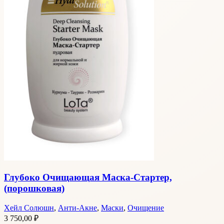
Глубоко Очищающая Маска-Стартер,
(порошковая)
Хейл Солюшн
,
Анти-Акне
,
Маски
,
Очищение
3 750,00
₽