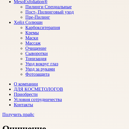
MesoExfoliation®
Пилинги Специальные
Пост- Пилинговый уход
Пре-Пилинг
Хейл Солюшн
Карбокситерапия
Кремы
Маски
Массаж
Очищение
Сыворотки
Тонизация
Уход вокруг глаз
Уход за руками
Фотозащита
О компании
ДЛЯ КОСМЕТОЛОГОВ
Приобрести
Условия сотрудничества
Контакты
Получить прайс
Очищение