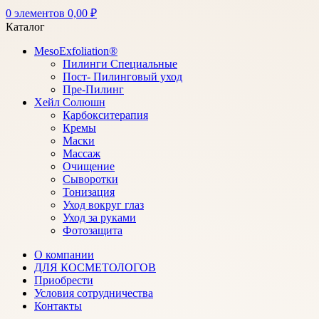
0
элементов
0,00
₽
Каталог
MesoExfoliation®
Пилинги Специальные
Пост- Пилинговый уход
Пре-Пилинг
Хейл Солюшн
Карбокситерапия
Кремы
Маски
Массаж
Очищение
Сыворотки
Тонизация
Уход вокруг глаз
Уход за руками
Фотозащита
О компании
ДЛЯ КОСМЕТОЛОГОВ
Приобрести
Условия сотрудничества
Контакты