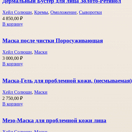
Дермальный Бустер для лица Золото-Ретинол
Хейл Солюшн
,
Кремы
,
Омоложение
,
Сыворотки
4 850,00
₽
В корзину
Маска после чистки Поросуживающая
Хейл Солюшн
,
Маски
3 000,00
₽
В корзину
Маска-Гель для проблемной кожи, (несмываемая)
Хейл Солюшн
,
Маски
2 750,00
₽
В корзину
Мезо-Маска для проблемной кожи лица
Хейл Солюшн
,
Маски