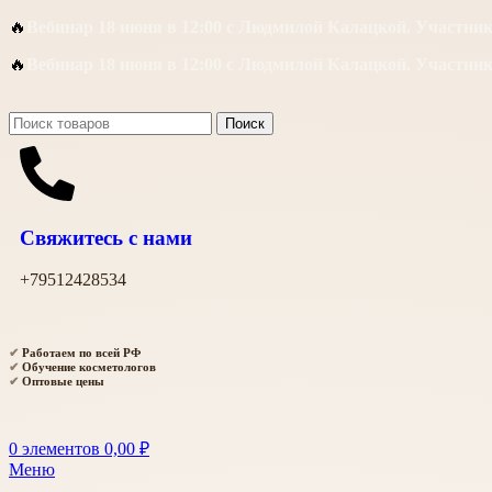
🔥
Вебинар 18 июня в 12:00 с Людмилой Калацкой. Участни
🔥
Вебинар 18 июня в 12:00 с Людмилой Калацкой. Участни
Поиск
Свяжитесь с нами
+79512428534
✔
Работаем по всей РФ
✔
Обучение косметологов
✔
Оптовые цены
0
элементов
0,00
₽
Меню