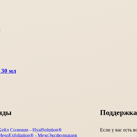
я
 30 мл
нды
Поддержка
Хейл Солюшн - HyalSolution®
Если у вас есть 
MesoExfoliation® - МезоЭксфолиация