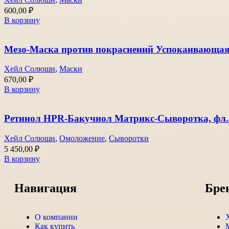
600,00
₽
В корзину
Мезо-Маска против покраснений Успокаивающа
Хейл Солюшн
,
Маски
670,00
₽
В корзину
Ретинол HPR-Бакучиол Матрикс-Сыворотка, фл.
Хейл Солюшн
,
Омоложение
,
Сыворотки
5 450,00
₽
В корзину
Навигация
Бре
О компании
Как купить