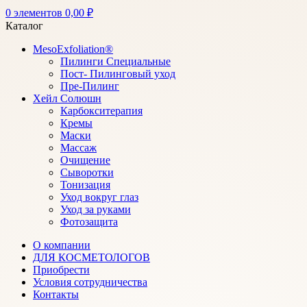
0
элементов
0,00
₽
Каталог
MesoExfoliation®
Пилинги Специальные
Пост- Пилинговый уход
Пре-Пилинг
Хейл Солюшн
Карбокситерапия
Кремы
Маски
Массаж
Очищение
Сыворотки
Тонизация
Уход вокруг глаз
Уход за руками
Фотозащита
О компании
ДЛЯ КОСМЕТОЛОГОВ
Приобрести
Условия сотрудничества
Контакты