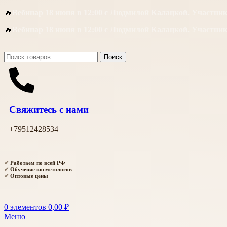
🔥
Вебинар 18 июня в 12:00 с Людмилой Калацкой. Участни
🔥
Вебинар 18 июня в 12:00 с Людмилой Калацкой. Участни
Поиск
Свяжитесь с нами
+79512428534
✔
Работаем по всей РФ
✔
Обучение косметологов
✔
Оптовые цены
0
элементов
0,00
₽
Меню