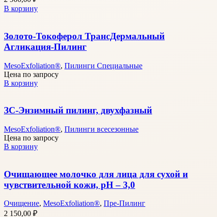
В корзину
Золото-Токоферол ТрансДермальный
Агликация-Пилинг
MesoExfoliation®
,
Пилинги Специальные
Цена по запросу
В корзину
ЗС-Энзимный пилинг, двухфазный
MesoExfoliation®
,
Пилинги всесезонные
Цена по запросу
В корзину
Очищающее молочко для лица для сухой и
чувствительной кожи, pH – 3,0
Очищение
,
MesoExfoliation®
,
Пре-Пилинг
2 150,00
₽