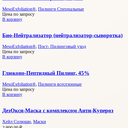
MesoExfoliation®
,
Пилинги Специальные
Цена по запросу
В корзину
Био-Нейтрализатор (нейтрализатор-сыворотка)
MesoExfoliation®
,
Пост- Пилинговый уход
Цена по запросу
В корзину
Глюконо-Пептидный Пилинг, 45%
MesoExfoliation®
,
Пилинги всесезонные
Цена по запросу
В корзину
ДезОкси-Маска с комплексом Анти-Купероз
Хейл Солюшн
,
Маски
2 900,00
₽