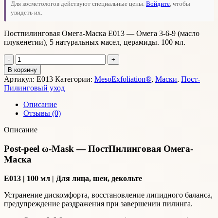
Для косметологов действуют специальные цены.
Войдите
, чтобы
увидеть их.
Постпилинговая Омега-Маска E013 — Омега 3-6-9 (масло
плукенетии), 5 натуральных масел, церамиды. 100 мл.
Количество
товара
В корзину
Постпилинговая
Артикул:
Е013
Категории:
MesoExfoliation®
,
Маски
,
Пост-
Омега-
Пилинговый уход
Маска
Описание
Отзывы (0)
Описание
Post-peel ω-Mask — ПостПилинговая Омега-
Маска
Е013 | 100 мл | Для лица, шеи, декольте
Устранение дискомфорта, восстановление липидного баланса,
предупреждение раздражения при завершении пилинга.