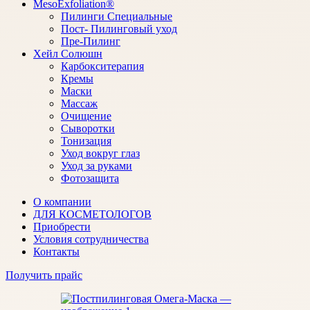
MesoExfoliation®
Пилинги Специальные
Пост- Пилинговый уход
Пре-Пилинг
Хейл Солюшн
Карбокситерапия
Кремы
Маски
Массаж
Очищение
Сыворотки
Тонизация
Уход вокруг глаз
Уход за руками
Фотозащита
О компании
ДЛЯ КОСМЕТОЛОГОВ
Приобрести
Условия сотрудничества
Контакты
Получить прайс