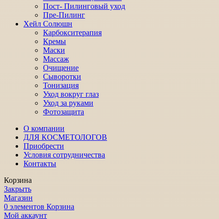
Пост- Пилинговый уход
Пре-Пилинг
Хейл Солюшн
Карбокситерапия
Кремы
Маски
Массаж
Очищение
Сыворотки
Тонизация
Уход вокруг глаз
Уход за руками
Фотозащита
О компании
ДЛЯ КОСМЕТОЛОГОВ
Приобрести
Условия сотрудничества
Контакты
Корзина
Закрыть
Магазин
0
элементов
Корзина
Мой аккаунт