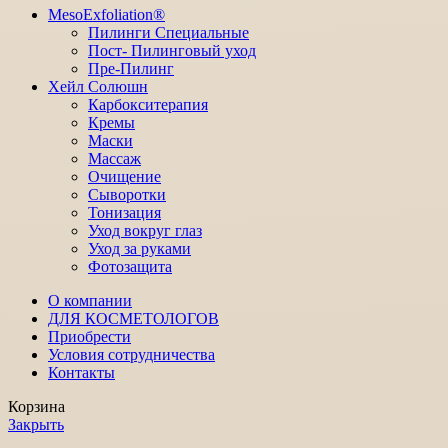
MesoExfoliation®
Пилинги Специальные
Пост- Пилинговый уход
Пре-Пилинг
Хейл Солюшн
Карбокситерапия
Кремы
Маски
Массаж
Очищение
Сыворотки
Тонизация
Уход вокруг глаз
Уход за руками
Фотозащита
О компании
ДЛЯ КОСМЕТОЛОГОВ
Приобрести
Условия сотрудничества
Контакты
Корзина
Закрыть