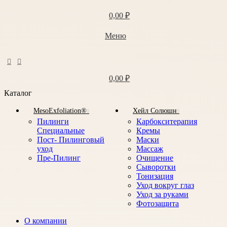
0,00
₽
Меню
0,00
₽
Каталог
MesoExfoliation®
Хейл Солюшн
Пилинги
Карбокситерапия
Специальные
Кремы
Пост- Пилинговый
Маски
уход
Массаж
Пре-Пилинг
Очищение
Сыворотки
Тонизация
Уход вокруг глаз
Уход за руками
Фотозащита
О компании