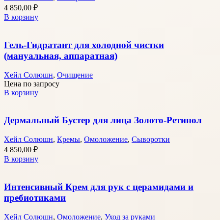
4 850,00
₽
В корзину
Гель-Гидратант для холодной чистки
(мануальная, аппаратная)
Хейл Солюшн
,
Очищение
Цена по запросу
В корзину
Дермальный Бустер для лица Золото-Ретинол
Хейл Солюшн
,
Кремы
,
Омоложение
,
Сыворотки
4 850,00
₽
В корзину
Интенсивный Крем для рук с церамидами и
пребиотиками
Хейл Солюшн
,
Омоложение
,
Уход за руками