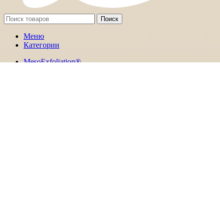
Поиск
Меню
Категории
MesoExfoliation®
Пилинги Специальные
Пост- Пилинговый уход
Пре-Пилинг
Хейл Солюшн
Карбокситерапия
Кремы
Маски
Массаж
Очищение
Сыворотки
Тонизация
Уход вокруг глаз
Уход за руками
Фотозащита
О компании
ДЛЯ КОСМЕТОЛОГОВ
Приобрести