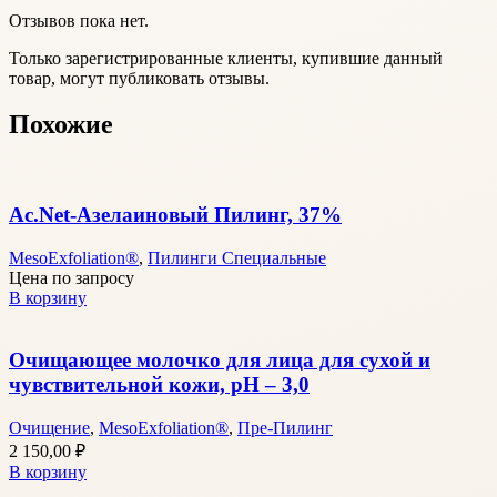
Отзывов пока нет.
Только зарегистрированные клиенты, купившие данный
товар, могут публиковать отзывы.
Похожие
Аc.Net-Азелаиновый Пилинг, 37%
MesoExfoliation®
,
Пилинги Специальные
Цена по запросу
В корзину
Очищающее молочко для лица для сухой и
чувствительной кожи, pH – 3,0
Очищение
,
MesoExfoliation®
,
Пре-Пилинг
2 150,00
₽
В корзину