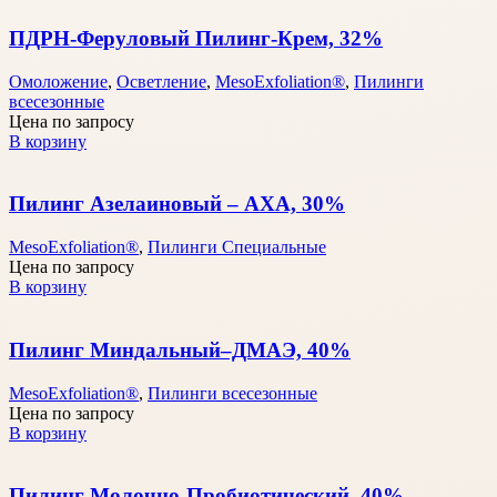
ПДРН-Феруловый Пилинг-Крем, 32%
Омоложение
,
Осветление
,
MesoExfoliation®
,
Пилинги
всесезонные
Цена по запросу
В корзину
Пилинг Азелаиновый – АХА, 30%
MesoExfoliation®
,
Пилинги Специальные
Цена по запросу
В корзину
Пилинг Миндальный–ДМАЭ, 40%
MesoExfoliation®
,
Пилинги всесезонные
Цена по запросу
В корзину
Пилинг Молочно-Пробиотический, 40%