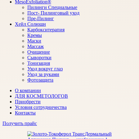
MesoExfoliation®
Пилинги Специальные
Пост- Пилинговый уход
Пре-Пилинг
Хейл Солюшн
Карбокситерапия
Кремы
Маски
Массаж
Очищение
Сыворотки
Тонизация
Уход вокруг глаз
Уход за руками
Фотозащита
О компании
ДЛЯ КОСМЕТОЛОГОВ
Приобрести
Условия сотрудничества
Контакты
Получить прайс