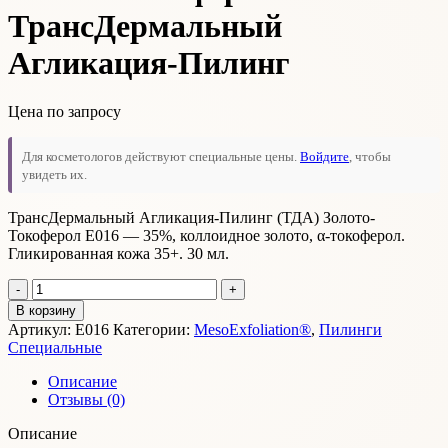
ТрансДермальный
Агликация-Пилинг
Цена по запросу
Для косметологов действуют специальные цены.
Войдите
, чтобы
увидеть их.
ТрансДермальный Агликация-Пилинг (ТДА) Золото-
Токоферол E016 — 35%, коллоидное золото, α-токоферол.
Гликированная кожа 35+. 30 мл.
Количество
товара
В корзину
Золото-
Артикул:
Е016
Категории:
MesoExfoliation®
,
Пилинги
Токоферол
Специальные
ТрансДермальный
Агликация-
Описание
Пилинг
Отзывы (0)
Описание