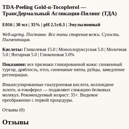
TDA-Peeling Gold-α-Tocopherol —
ТрансДермальный Агликация-Пилинг (ТДА)
Е016 | 30 мл | 35% | рН 2.5±0.3 | Эмульсионный
Well-ageing. Постакне. Все типы старения кожи. Сухость.
Пигментация.
Кислоты:
Гликолевая 15.0 | Монохлоруксусная 5.0 | Молочная
5.0 | Янтарная 5.0 | Глюконовая 5.0%
Показания:
все признаки гликированной кожи: сниженный
тургор, дряблость, птоз, синюшные пятна, рубцы, замедление
регенерации.
Инкапсулированные гиалуроновая кислота, коллоидное
золото, α-токоферол — подавляют гликацию белковых
молекул. Рекомендуемый возраст: 35+. Видимое
преображение с первой процедуры.
Отзывы (0)
Отзывы